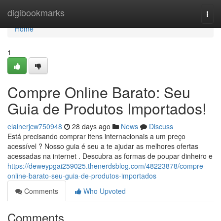
Home
digibookmarks
Togg
navi
Home
1
Compre Online Barato: Seu
Guia de Produtos Importados!
elainerjcw750948
28 days ago
News
Discuss
Está precisando comprar itens internacionais a um preço
acessível ? Nosso guia é seu a te ajudar as melhores ofertas
acessadas na internet . Descubra as formas de poupar dinheiro e
https://deweypgai259025.thenerdsblog.com/48223878/compre-
online-barato-seu-guia-de-produtos-importados
Comments
Who Upvoted
Comments