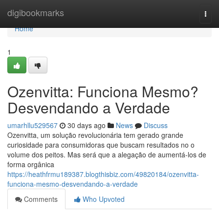
Home
digibookmarks
Togg
navi
Home
1
Ozenvitta: Funciona Mesmo?
Desvendando a Verdade
umarhllu529567
30 days ago
News
Discuss
Ozenvitta, um solução revolucionária tem gerado grande
curiosidade para consumidoras que buscam resultados no o
volume dos peitos. Mas será que a alegação de aumentá-los de
forma orgânica
https://heathfrmu189387.blogthisbiz.com/49820184/ozenvitta-
funciona-mesmo-desvendando-a-verdade
Comments
Who Upvoted