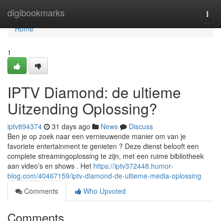
Home
digibookmarks
Togg
navi
Home
1
IPTV Diamond: de ultieme
Uitzending Oplossing?
iptv894374
31 days ago
News
Discuss
Ben je op zoek naar een vernieuwende manier om van je
favoriete entertainment te genieten ? Deze dienst belooft een
complete streamingoplossing te zijn, met een ruime bibliotheek
aan video’s en shows . Het
https://iptv372448.humor-
blog.com/40467159/iptv-diamond-de-ultieme-media-oplossing
Comments
Who Upvoted
Comments