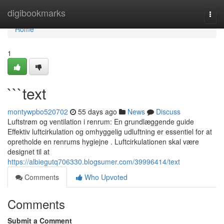
Home
digibookmarks
Togg
navi
Home
1
```text
montywpbo520702
55 days ago
News
Discuss
Luftstrøm og ventilation i renrum: En grundlæggende guide
Effektiv luftcirkulation og omhyggelig udluftning er essentiel for at
opretholde en renrums hygiejne . Luftcirkulationen skal være
designet til at
https://albiegutq706330.blogsumer.com/39996414/text
Comments
Who Upvoted
Comments
Submit a Comment