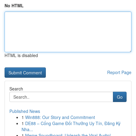
No HTML
HTML is disabled
Report Page
Search
Go
Published News
1
Win888: Our Story and Commitment
1
DE88 – Cổng Game Đổi Thưởng Uy Tín, Đăng Ký
Nha...
1
Meme Soundboard: Unleash the Viral Audio!