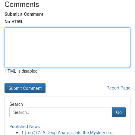
Comments
Submit a Comment
No HTML
HTML is disabled
Report Page
Search
Go
Published News
1
{rog777: A Deep Analysis into the Mystery co...