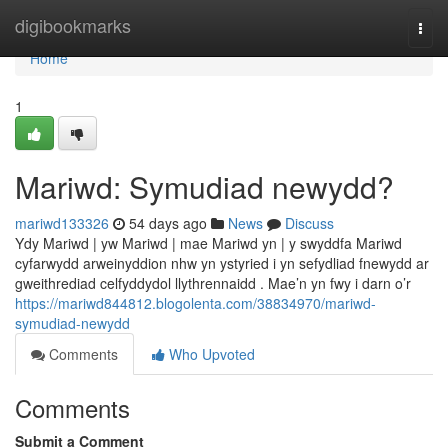
Home
digibookmarks
Togg
navi
Home
1
Mariwd: Symudiad newydd?
mariwd133326
54 days ago
News
Discuss
Ydy Mariwd | yw Mariwd | mae Mariwd yn | y swyddfa Mariwd
cyfarwydd arweinyddion nhw yn ystyried i yn sefydliad fnewydd ar
gweithrediad celfyddydol llythrennaidd . Mae’n yn fwy i darn o’r
https://mariwd844812.blogolenta.com/38834970/mariwd-
symudiad-newydd
Comments
Who Upvoted
Comments
Submit a Comment