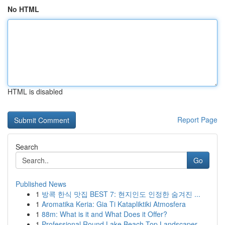
No HTML
HTML is disabled
Report Page
Search
Go
Published News
1
방콕 한식 맛집 BEST 7: 현지인도 인정한 숨겨진 ...
1
Aromatika Keria: Gia Ti Katapliktiki Atmosfera
1
88m: What is it and What Does it Offer?
1
Professional Round Lake Beach Top Landscaper