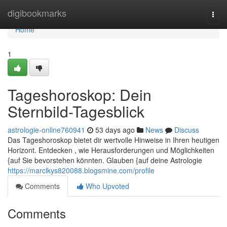
Home
digibookmarks
Togg
navi
Home
1
Tageshoroskop: Dein
Sternbild-Tagesblick
astrologie-online760941
53 days ago
News
Discuss
Das Tageshoroskop bietet dir wertvolle Hinweise in Ihren heutigen
Horizont. Entdecken , wie Herausforderungen und Möglichkeiten
{auf Sie bevorstehen könnten. Glauben {auf deine Astrologie
https://marclkys820088.blogsmine.com/profile
Comments
Who Upvoted
Comments