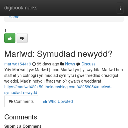
Home
digibookmarks
Togg
navi
Home
1
Mariwd: Symudiad newydd?
mariwd154419
55 days ago
News
Discuss
Ydy Mariwd | yw Mariwd | mae Mariwd yn | y swyddfa Mariwd hon
staff ef yn cofnogi i yn mudiad sy’n tyfu i gweithrediad creadigol
weledol. Mae’n hefyd i ffracsiwn o’r gwaith diweddaraf
https://mariwd422159.theideasblog.com/42258054/mariwd-
symudiad-newydd
Comments
Who Upvoted
Comments
Submit a Comment