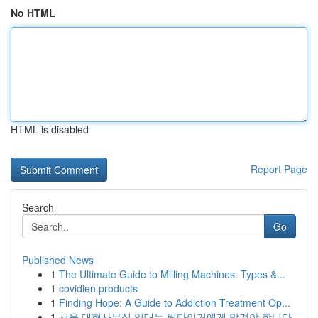
No HTML
HTML is disabled
Report Page
Search
Go
Published News
1
The Ultimate Guide to Milling Machines: Types &...
1
covidien products
1
Finding Hope: A Guide to Addiction Treatment Op...
1
서울 대형사무실 임대는 팀타이거에게 맡겨야 합니다.