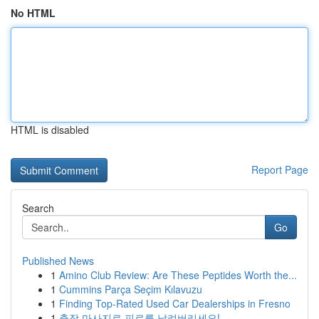
No HTML
HTML is disabled
Report Page
Search
Go
Published News
1
Amino Club Review: Are These Peptides Worth the...
1
Cummins Parça Seçim Kılavuzu
1
Finding Top-Rated Used Car Dealerships in Fresno
1
출장 마사지로 피로를 날려버리세요!