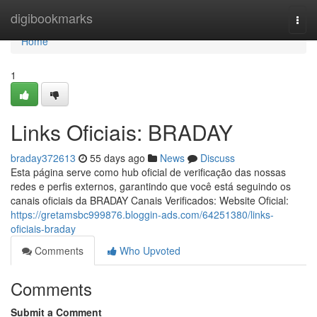
Home
digibookmarks
Togg
navi
Home
1
Links Oficiais: BRADAY
braday372613
55 days ago
News
Discuss
Esta página serve como hub oficial de verificação das nossas
redes e perfis externos, garantindo que você está seguindo os
canais oficiais da BRADAY Canais Verificados: Website Oficial:
https://gretamsbc999876.bloggin-ads.com/64251380/links-
oficiais-braday
Comments
Who Upvoted
Comments
Submit a Comment