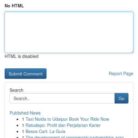
No HTML
HTML is disabled
Report Page
Search
Go
Published News
1
Taxi Noida to Udaipur Book Your Ride Now
1
Ratudepo: Profil dan Perjalanan Karier
1
Besos Cart: La Guía
1
The development of commercial partnerships acro...