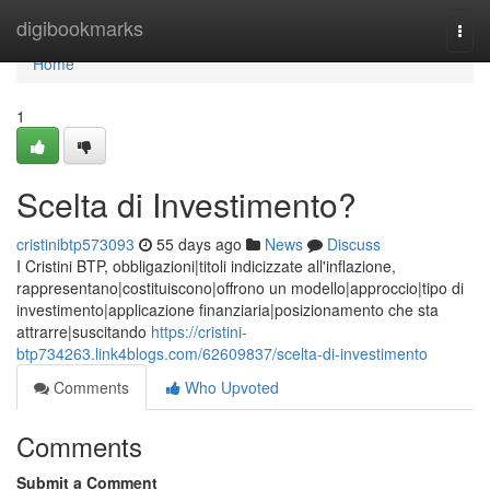
Home
digibookmarks
Togg
navi
Home
1
Scelta di Investimento?
cristinibtp573093
55 days ago
News
Discuss
I Cristini BTP, obbligazioni|titoli indicizzate all'inflazione,
rappresentano|costituiscono|offrono un modello|approccio|tipo di
investimento|applicazione finanziaria|posizionamento che sta
attrarre|suscitando
https://cristini-
btp734263.link4blogs.com/62609837/scelta-di-investimento
Comments
Who Upvoted
Comments
Submit a Comment