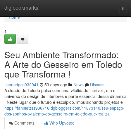
Home
digibookmarks
Togg
navi
Home
1
Seu Ambiente Transformado:
A Arte do Gesseiro em Toledo
que Transforma !
tiannadgcs932941
53 days ago
News
Discuss
A cidade de Toledo pulsa com uma vitalidade incrível , e a o
universo do design de interiores é parte essencial dessa dinâmica
. Neste lugar que o futuro é esculpido, impulsionando projetos e
https://fannielzss936716.dgbloggers.com/41873140/seu-espaço-
dos-sonhos-o-talento-do-gesseiro-em-toledo-que-realiza
Comments
Who Upvoted