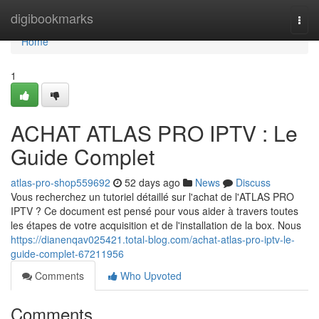
Home
digibookmarks
Togg
navi
Home
1
ACHAT ATLAS PRO IPTV : Le
Guide Complet
atlas-pro-shop559692
52 days ago
News
Discuss
Vous recherchez un tutoriel détaillé sur l'achat de l'ATLAS PRO
IPTV ? Ce document est pensé pour vous aider à travers toutes
les étapes de votre acquisition et de l'installation de la box. Nous
https://dianenqav025421.total-blog.com/achat-atlas-pro-iptv-le-
guide-complet-67211956
Comments
Who Upvoted
Comments