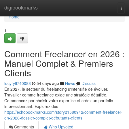
Home
digibookmarks
Togg
navi
Home
1
Comment Freelancer en 2026 :
Manuel Complet & Premiers
Clients
lucyryfl740083
54 days ago
News
Discuss
En 2027, le secteur du freelancing s'intensifie de évoluer.
Travailler comme freelance exige une stratégie détaillée.
Commencez par choisir votre expertise et créez un portfolio
impressionnant. Explorez des
https://echobookmarks.com/story21580942/comment-freelancer-
en-2026-dossier-complet-débutants-clients
Comments
Who Upvoted