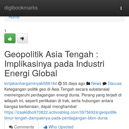
Home
digibookmarks
Togg
navi
Home
1
Geopolitik Asia Tengah :
Implikasinya pada Industri
Energi Global
lonjakanhargaminyak588184
55 days ago
News
Discuss
Ketegangan politik geo di Asia Tengah secara substansial
memengaruhi perdagangan energi dunia. Perang yang terjadi di
wilayah ini, seperti pertikaian di Irak, serta hubungan antara
bangsa berkenaan, dapat menghambat
https://izaakldbo970822.activosblog.com/39756924/geopolitik-
timur-tengah-dampaknya-pada-perdagangan-bbm-dunia
Comments
Who Upvoted