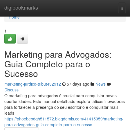
Home
digibookmarks
Togg
navi
Home
1
Marketing para Advogados:
Guia Completo para o
Sucesso
marketing-jurdico-tribut432912
57 days ago
News
Discuss
O marketing para advogados é crucial para conquistar novos
oportunidades. Este manual detalhado explora táticas inovadoras
para fortalecer a presença do seu escritório e conquistar mais
leads .
https://phoebebdqh511572.blogdemls.com/41415059/marketing-
para-advogados-guia-completo-para-o-sucesso