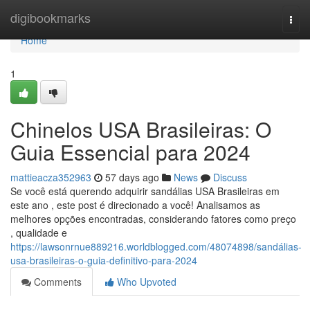
Home
digibookmarks
Togg
navi
Home
1
Chinelos USA Brasileiras: O
Guia Essencial para 2024
mattieacza352963
57 days ago
News
Discuss
Se você está querendo adquirir sandálias USA Brasileiras em
este ano , este post é direcionado a você! Analisamos as
melhores opções encontradas, considerando fatores como preço
, qualidade e
https://lawsonrnue889216.worldblogged.com/48074898/sandálias-
usa-brasileiras-o-guia-definitivo-para-2024
Comments
Who Upvoted