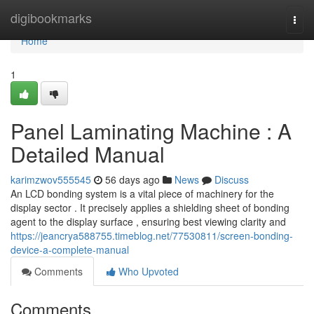
Home
digibookmarks
Togg
navi
Home
1
Panel Laminating Machine : A
Detailed Manual
karimzwov555545
56 days ago
News
Discuss
An LCD bonding system is a vital piece of machinery for the
display sector . It precisely applies a shielding sheet of bonding
agent to the display surface , ensuring best viewing clarity and
https://jeancrya588755.timeblog.net/77530811/screen-bonding-
device-a-complete-manual
Comments
Who Upvoted
Comments