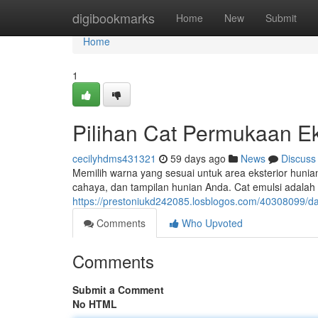
Home
digibookmarks
Home
New
Submit
Home
1
Pilihan Cat Permukaan Ek
cecilyhdms431321
59 days ago
News
Discuss
Memilih warna yang sesuai untuk area eksterior hunian
cahaya, dan tampilan hunian Anda. Cat emulsi adala
https://prestoniukd242085.losblogos.com/40308099/da
Comments
Who Upvoted
Comments
Submit a Comment
No HTML