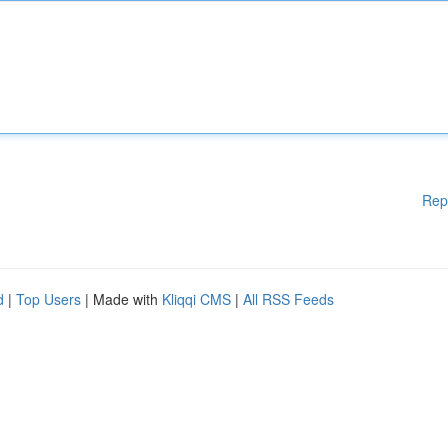
Rep
d
|
Top Users
| Made with
Kliqqi CMS
|
All RSS Feeds