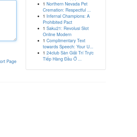
1
Northern Nevada Pet
Cremation: Respectful ...
1
Infernal Champions: A
Prohibited Pact
1
Saku21: Revolusi Slot
Online Modern
1
Complimentary Text
towards Speech: Your U...
1
24club Sàn Giải Trí Trực
Tiếp Hàng Đầu Ở ...
ort Page