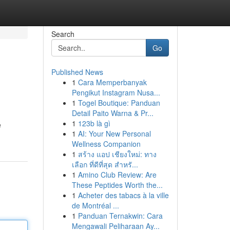
Search
Go
Published News
1
Cara Memperbanyak
Pengikut Instagram Nusa...
1
Togel Boutique: Panduan
Detail Paito Warna & Pr...
1
123b là gì
e
1
AI: Your New Personal
Wellness Companion
1
สร้าง แอป เชียงใหม่: ทาง
เลือก ที่ดีที่สุด สำหรั...
1
Amino Club Review: Are
These Peptides Worth the...
1
Acheter des tabacs à la ville
de Montréal ...
1
Panduan Ternakwin: Cara
Mengawali Peliharaan Ay...