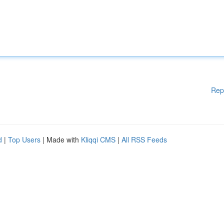
Rep
d
|
Top Users
| Made with
Kliqqi CMS
|
All RSS Feeds