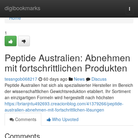
Home
digibookmarks
Togg
navi
Home
1
Peptide Australien: Abnehmen
mit fortschrittlichen Produkten
tessngob068217
60 days ago
News
Discuss
Peptide Australien hat sich als spezialisierter Hersteller im Bereich
der wissenschaftlichen Gewichtsreduktion etabliert. Ihr Sortiment
an einzigartigen Formeln wird hergestellt nach höchsten
https://brianjntu492693.creacionblog.com/41379266/peptide-
australien-abnehmen-mit-fortschrittlichen-lösungen
Comments
Who Upvoted
Comments