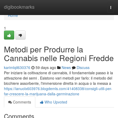
Home
digibookmarks
Togg
navi
Home
1
Metodi per Produrre la
Cannabis nelle Regioni Fredde
karimlqil630376
59 days ago
News
Discuss
Per iniziare la coltivazione di cannabis, il fondamentale passo è la
attivazione dei semi . Esistono vari metodi per farlo: il metodo del
bicchiere assorbente, l'immersione diretta in acqua o la messa a
https://ianuolx603976.blogdemls.com/41408338/consigli-utili-per-
far-crescere-la-marijuana-dalla-germinazione
Comments
Who Upvoted
Comments