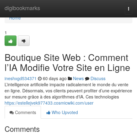
Home
digibookmarks
Togg
navi
Home
1
Boutique Site Web : Comment
l’IA Modifie Votre Site en Ligne
ineshxgd534371
60 days ago
News
Discuss
L’intelligence artificielle impacte radicalement le monde du vente
en ligne. Désormais, vos clients peuvent profiter d’une expérience
sur mesure grâce à des algorithmes d'IA. Ces technologies
https://estellejvek977433.cosmicwiki.com/user
Comments
Who Upvoted
Comments