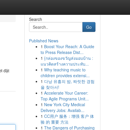
Search
Go
Published News
1
Boost Your Reach: A Guide
to Press Release Dist...
1
{กล่องของขวัญส่งมอบบ้าน :
แนวคิดสร้างความประทับ...
1
Why teaching music to
ơi đặt
children provides extensi...
1
다낭 유흥의 밤, 짜릿한 경험
을 찾아서!
1
Accelerate Your Career:
Top Agile Programs Unit...
1
New York City Medical
Delivery Jobs: Availab...
1
CC用户 服务：增强 客户 体
验 的 重要 方法
1
The Dangers of Purchasing