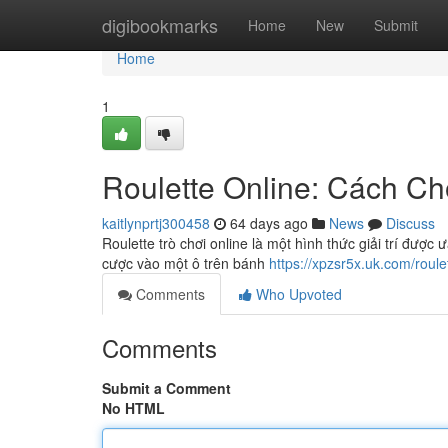
Home
digibookmarks
Home
New
Submit
Home
1
Roulette Online: Cách Ch
kaitlynprtj300458
64 days ago
News
Discuss
Roulette trò chơi online là một hình thức giải trí được
cược vào một ô trên bánh
https://xpzsr5x.uk.com/roule
Comments
Who Upvoted
Comments
Submit a Comment
No HTML