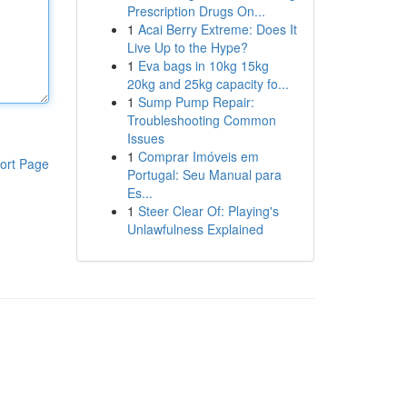
Prescription Drugs On...
1
Acai Berry Extreme: Does It
Live Up to the Hype?
1
Eva bags in 10kg 15kg
20kg and 25kg capacity fo...
1
Sump Pump Repair:
Troubleshooting Common
Issues
1
Comprar Imóveis em
ort Page
Portugal: Seu Manual para
Es...
1
Steer Clear Of: Playing's
Unlawfulness Explained