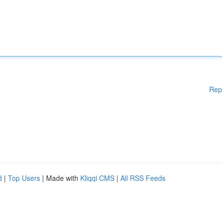
Rep
d
|
Top Users
| Made with
Kliqqi CMS
|
All RSS Feeds