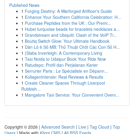
Published News
1
Forging Destiny: A Warforged Artificer's Guide
1
Enhance Your Southern California Celebration: H...
1
Purchase Peptides from the UK : Our Premi...
1
Hubei turquoise beads for bracelets necklaces a...
1
Grandstream and Ubiquiti: Clash of the VoIP Ti...
1
Boutiq Switch Glow: Your Ultimate Handbook
1
Dàn Lô 6 Số MB: Thủ Thuật Chốt Các Con Số H...
1
{Slabs Inverleigh: A Contemporary Living
1
Taxi Noida to Udaipur Book Your Ride Now
1
Ratudepo: Profil dan Perjalanan Karier
1
Serrurier Paris : Le Spécialiste en Dépann...
1
KollagenIntensiv: Real Reviews & Results
1
Create Cleaner Spaces Through Liverpool
Rubbish...
1
Mangalore Taxi Service: Your Convenient Overv...
Copyright © 2026 |
Advanced Search
|
Live
|
Tag Cloud
|
Top
Users
| Made with
Kliqqi CMS
|
All RSS Feeds