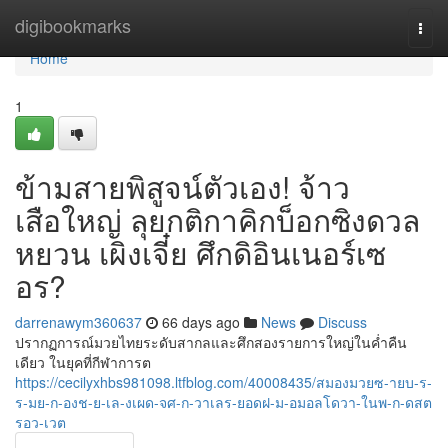
Home
digibookmarks
Togg
navi
Home
1
ข้ามสายพิสูจน์ตัวเอง! จ้าว
เสือใหญ่ ลุยกติกาคิกบ็อกซิงดวล
หยวน เผิงเจี๋ย ศึกดิอินเนอร์เซ
อร?
darrenawym360637
66 days ago
News
Discuss
ปรากฏการณ์มวยไทยระดับสากลและศึกสองรายการใหญ่ในค่ำคืน
เดียว ในยุคที่กีฬาการต
https://cecilyxhbs981098.ltfblog.com/40008435/สมองมวยซ-ายบ-ร-
ร-มย-ก-องช-ย-เล-งเผด-จศ-ก-วาเลร-ยอดฝ-ม-อมอลโดวา-ในพ-ก-ดสต
รอว-เวต