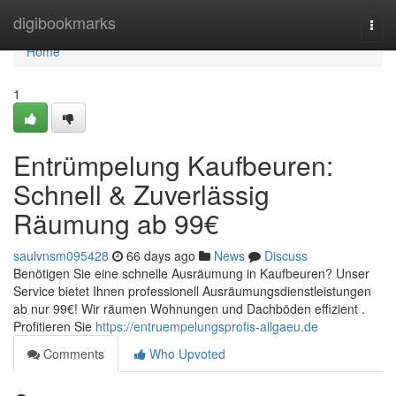
Home
digibookmarks
Togg
navi
Home
1
Entrümpelung Kaufbeuren:
Schnell & Zuverlässig
Räumung ab 99€
saulvnsm095428
66 days ago
News
Discuss
Benötigen Sie eine schnelle Ausräumung in Kaufbeuren? Unser
Service bietet Ihnen professionell Ausräumungsdienstleistungen
ab nur 99€! Wir räumen Wohnungen und Dachböden effizient .
Profitieren Sie
https://entruempelungsprofis-allgaeu.de
Comments
Who Upvoted