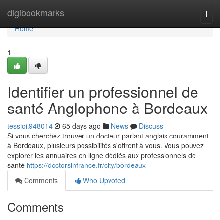
Home
digibookmarks
Togg
navi
Home
1
Identifier un professionnel de
santé Anglophone à Bordeaux
tessioit948014
65 days ago
News
Discuss
Si vous cherchez trouver un docteur parlant anglais couramment
à Bordeaux, plusieurs possibilités s'offrent à vous. Vous pouvez
explorer les annuaires en ligne dédiés aux professionnels de
santé
https://doctorsinfrance.fr/city/bordeaux
Comments
Who Upvoted
Comments