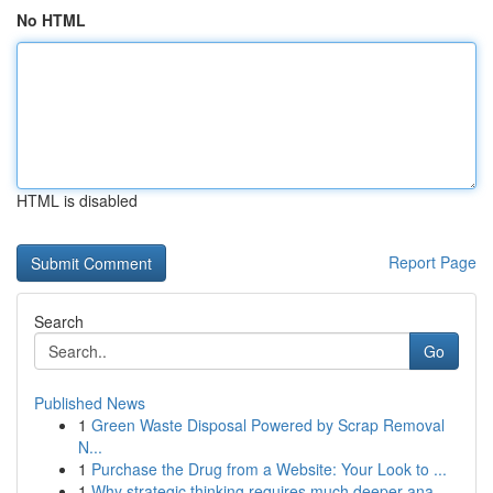
No HTML
HTML is disabled
Report Page
Search
Go
Published News
1
Green Waste Disposal Powered by Scrap Removal
N...
1
Purchase the Drug from a Website: Your Look to ...
1
Why strategic thinking requires much deeper ana...