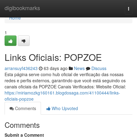
Home
digibookmarks
Togg
navi
Home
1
Links Oficiais: POPZOE
arransuyf436243
63 days ago
News
Discuss
Esta página serve como hub oficial de verificação das nossas
redes e perfis externos, garantindo que você está seguindo os
canais oficiais da POPZOE Canais Verificados: Website Oficial:
https://miriamozkg160161.blogdosaga.com/41100444/links-
oficiais-popzoe
Comments
Who Upvoted
Comments
Submit a Comment