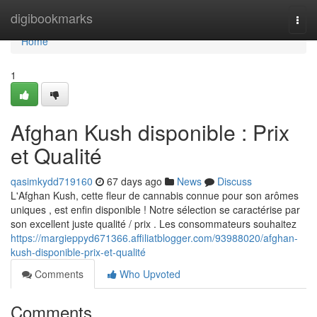
Home
digibookmarks
Togg
navi
Home
1
Afghan Kush disponible : Prix
et Qualité
qasimkydd719160
67 days ago
News
Discuss
L'Afghan Kush, cette fleur de cannabis connue pour son arômes
uniques , est enfin disponible ! Notre sélection se caractérise par
son excellent juste qualité / prix . Les consommateurs souhaitez
https://margieppyd671366.affiliatblogger.com/93988020/afghan-
kush-disponible-prix-et-qualité
Comments
Who Upvoted
Comments