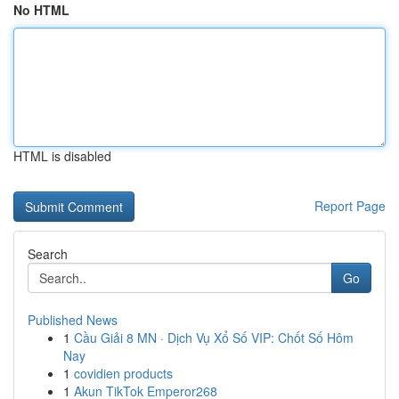
No HTML
HTML is disabled
Report Page
Search
Go
Published News
1
Cầu Giải 8 MN · Dịch Vụ Xổ Số VIP: Chốt Số Hôm
Nay
1
covidien products
1
Akun TikTok Emperor268