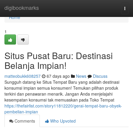
Home
digibookmarks
Togg
navi
Home
1
Situs Pusat Baru: Destinasi
Belanja Impian!
matteobukk608257
67 days ago
News
Discuss
Sungguh datang ke Situs Tempat Baru yang adalah destinasi
konsumsi impian semua konsumen! Temukan pilihan produk
terkini dan penawaran menarik. Jangan Anda menjelajahi
kesempatan konsumsi tak memuaskan pada Toko Tempat
https://thefairlist.com/story11812220/gerai-tempat-baru-obyek-
pembelian-impian
Comments
Who Upvoted