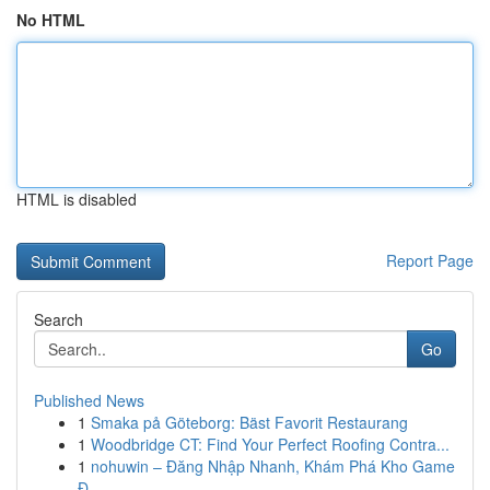
No HTML
HTML is disabled
Report Page
Search
Go
Published News
1
Smaka på Göteborg: Bäst Favorit Restaurang
1
Woodbridge CT: Find Your Perfect Roofing Contra...
1
nohuwin – Đăng Nhập Nhanh, Khám Phá Kho Game
Đ...