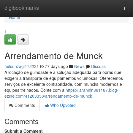
Home
digibookmarks
Togg
navi
Home
1
Arrendamento de Munck
nelsonzagl172221
77 days ago
News
Discuss
A locação de guindaste é a solução adequada para obras que
exigem a transporte de equipamentos volumosas. Oferecemos
serviços de excelente confiabilidade, com muncks modernos e
equipes treinados. Conte com a
https://larannln861187.blog-
ezine.com/41203356/arrendamento-de-munck
Comments
Who Upvoted
Comments
Submit a Comment