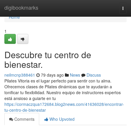
Home
digibookmarks
Togg
navi
Home
1
Descubre tu centro de
bienestar.
neilmcnp388461
79 days ago
News
Discuss
Pilates Vitoria es el lugar perfecto para sentir con tu alma.
Ofrecemos clases de Pilates dinámicas que te ayudarán a
tonificar tu flexibilidad. Nuestro equipo de instructores expertos
está ansioso a guiarte en tu
https://cormaczqua172684.blog2news.com/41636028/encontrar-
tu-centro-de-bienestar
Comments
Who Upvoted