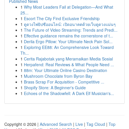
Published News
1
Why Most Leaders Fail at Delegation—And What
25...
1
Escort The City Find Exclusive Friendship
1
ดูดวงไพ่ยิปซีออนไลน์: เปิดอนาคตด้วยเว็บดูดวงแม่นๆ
1
The Future of Video Streaming: Trends and Predi...
1
Effective guidance remains the cornerstone of t...
1
Derila Ergo Pillow: Your Ultimate Neck Pain Sol...
1
Exploring EE88: An Comprehensive Look Toward
Th...
1
Cerita Rajabotak yang Meramaikan Media Sosial
1
Herpafend: Real Reviews & What People Need ...
1
88m: Your Ultimate Online Casino Destination
1
Mushroom Chocolate from Byron Bay
1
Brass Scrap For Acquisition - Competitive ...
1
Shopify Store: A Beginner's Guide
1
Echoes of the Shadowfell: A Dark Elf Musician's...
Copyright © 2026 |
Advanced Search
|
Live
|
Tag Cloud
|
Top