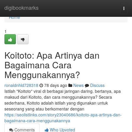
Home
digibookmarks
Togg
navi
Home
1
Koitoto: Apa Artinya dan
Bagaimana Cara
Menggunakannya?
ronaldnhld728318
78 days ago
News
Discuss
Istilah "Koitoto" viral di berbagai jaringan daring. bertanya, apa
maksud dari Koitoto, dan cara menggunakannya? Secara
sederhana, Koitoto adalah istilah yang digunakan untuk
seseorang yang atau berkomentar dengan
https://seolistlinks.com/story23040686/koitoto-apa-artinya-dan-
bagaimana-cara-menggunakannya
Comments
Who Upvoted