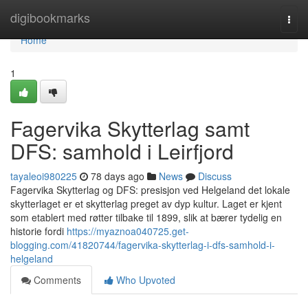
Home
digibookmarks
Togg
navi
Home
1
Fagervika Skytterlag samt
DFS: samhold i Leirfjord
tayaleoi980225
78 days ago
News
Discuss
Fagervika Skytterlag og DFS: presisjon ved Helgeland det lokale
skytterlaget er et skytterlag preget av dyp kultur. Laget er kjent
som etablert med røtter tilbake til 1899, slik at bærer tydelig en
historie fordi
https://myaznoa040725.get-
blogging.com/41820744/fagervika-skytterlag-i-dfs-samhold-i-
helgeland
Comments
Who Upvoted