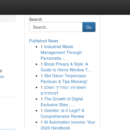
Search
Go
Published News
1
Industrial Waste
Management Through
Parramatta ...
1
Boost Privacy & Style: A
Guide to Home Window T...
at
1
Slot Gacor Terpercaya:
oo-
Panduan & Tips Menang!
1
חשפניות: המדריך השלם
למתחילים
1
The Growth of Digital
Exclusive Sites : ...
1
Golotter: Is It Legit? A
Comprehensive Review
1
AI Automation Income: Your
2026 Handbook