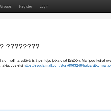
Groups
Register
Login
a? ????????
on valinta ystävällisiä pentuja, jotka ovat lähtöön. Maltipoo-koirat ov
takia. Jos etsi
https://esocialmall.com/story6963248/haluaisitko-maltip