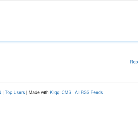
Rep
d
|
Top Users
| Made with
Kliqqi CMS
|
All RSS Feeds