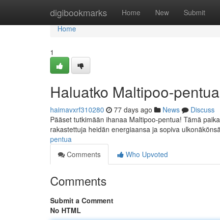
Home
digibookmarks
Home
New
Submit
Home
1
Haluatko Maltipoo-pentu
haimavxrf310280
77 days ago
News
Discuss
Pääset tutkimään ihanaa Maltipoo-pentua! Tämä paikalla 
rakastettuja heidän energiaansa ja sopiva ulkonäkönsä 
pentua
Comments
Who Upvoted
Comments
Submit a Comment
No HTML