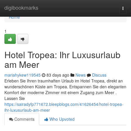
Home
digibookmarks
Togg
navi
Home
1
Hotel Tropea: Ihr Luxusurlaub
am Meer
mariahykew119545
83 days ago
News
Discuss
Erleben Sie Ihren traumhaften Urlaub im Hotel Tropea, direkt an
wunderschönen Küste am Tropea. Entspannen Sie den eleganten
Komfort der moderne Zimmer mit einem Zugang zum Meer .
Lassen Sie
https://sairadyfp771672.bleepblogs.com/41626454/hotel-tropea-
ihr-luxusurlaub-am-meer
Comments
Who Upvoted