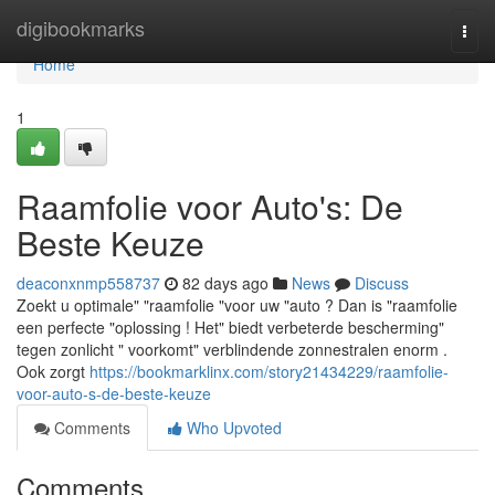
Home
digibookmarks
Togg
navi
Home
1
Raamfolie voor Auto's: De
Beste Keuze
deaconxnmp558737
82 days ago
News
Discuss
Zoekt u optimale" "raamfolie "voor uw "auto ? Dan is "raamfolie
een perfecte "oplossing ! Het" biedt verbeterde bescherming"
tegen zonlicht " voorkomt" verblindende zonnestralen enorm .
Ook zorgt
https://bookmarklinx.com/story21434229/raamfolie-
voor-auto-s-de-beste-keuze
Comments
Who Upvoted
Comments