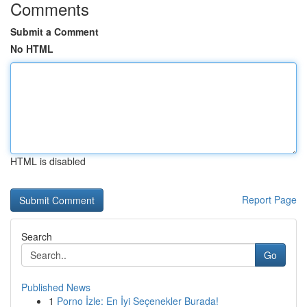
Comments
Submit a Comment
No HTML
HTML is disabled
Report Page
Search
Go
Published News
1
Porno İzle: En İyi Seçenekler Burada!