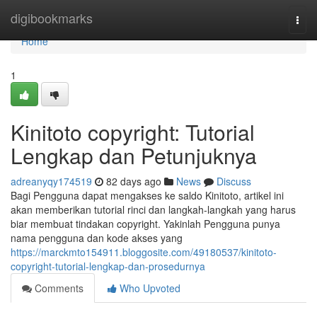
Home
digibookmarks
Togg
navi
Home
1
Kinitoto copyright: Tutorial
Lengkap dan Petunjuknya
adreanyqy174519
82 days ago
News
Discuss
Bagi Pengguna dapat mengakses ke saldo Kinitoto, artikel ini
akan memberikan tutorial rinci dan langkah-langkah yang harus
biar membuat tindakan copyright. Yakinlah Pengguna punya
nama pengguna dan kode akses yang
https://marckmto154911.bloggosite.com/49180537/kinitoto-
copyright-tutorial-lengkap-dan-prosedurnya
Comments
Who Upvoted