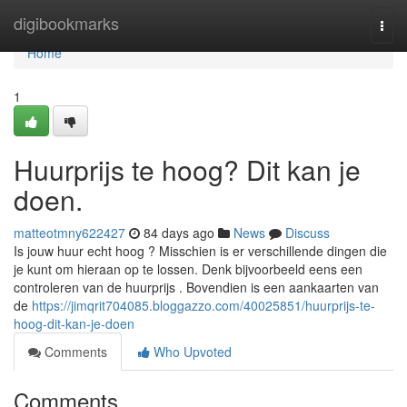
Home
digibookmarks
Togg
navi
Home
1
Huurprijs te hoog? Dit kan je
doen.
matteotmny622427
84 days ago
News
Discuss
Is jouw huur echt hoog ? Misschien is er verschillende dingen die
je kunt om hieraan op te lossen. Denk bijvoorbeeld eens een
controleren van de huurprijs . Bovendien is een aankaarten van
de
https://jimqrit704085.bloggazzo.com/40025851/huurprijs-te-
hoog-dit-kan-je-doen
Comments
Who Upvoted
Comments