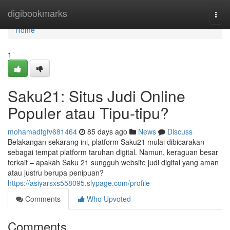
Home
digibookmarks
Togg
navi
Home
1
Saku21: Situs Judi Online
Populer atau Tipu-tipu?
mohamadfgfv681464
85 days ago
News
Discuss
Belakangan sekarang ini, platform Saku21 mulai dibicarakan
sebagai tempat platform taruhan digital. Namun, keraguan besar
terkait – apakah Saku 21 sungguh website judi digital yang aman
atau justru berupa penipuan?
https://asiyarsxs558095.slypage.com/profile
Comments
Who Upvoted
Comments