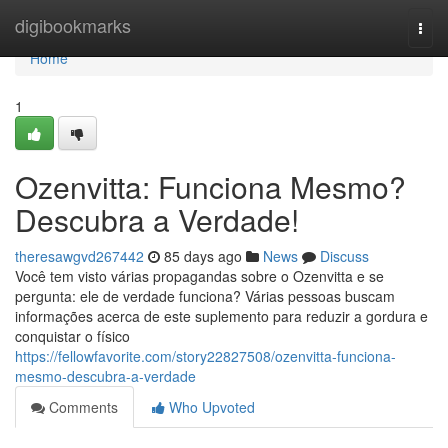
Home
digibookmarks
Togg
navi
Home
1
Ozenvitta: Funciona Mesmo?
Descubra a Verdade!
theresawgvd267442
85 days ago
News
Discuss
Você tem visto várias propagandas sobre o Ozenvitta e se
pergunta: ele de verdade funciona? Várias pessoas buscam
informações acerca de este suplemento para reduzir a gordura e
conquistar o físico
https://fellowfavorite.com/story22827508/ozenvitta-funciona-
mesmo-descubra-a-verdade
Comments
Who Upvoted