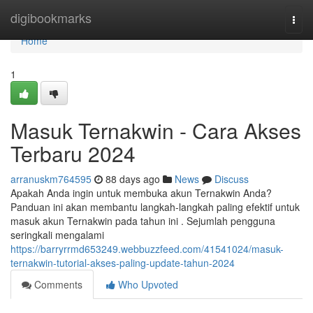
Home
digibookmarks
Togg
navi
Home
1
Masuk Ternakwin - Cara Akses
Terbaru 2024
arranuskm764595
88 days ago
News
Discuss
Apakah Anda ingin untuk membuka akun Ternakwin Anda?
Panduan ini akan membantu langkah-langkah paling efektif untuk
masuk akun Ternakwin pada tahun ini . Sejumlah pengguna
seringkali mengalami
https://barryrrmd653249.webbuzzfeed.com/41541024/masuk-
ternakwin-tutorial-akses-paling-update-tahun-2024
Comments
Who Upvoted