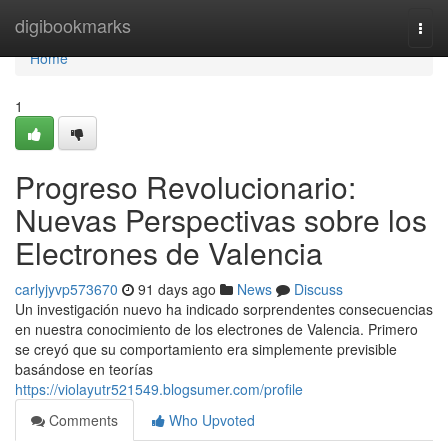
Home
digibookmarks
Togg
navi
Home
1
Progreso Revolucionario:
Nuevas Perspectivas sobre los
Electrones de Valencia
carlyjyvp573670
91 days ago
News
Discuss
Un investigación nuevo ha indicado sorprendentes consecuencias
en nuestra conocimiento de los electrones de Valencia. Primero
se creyó que su comportamiento era simplemente previsible
basándose en teorías
https://violayutr521549.blogsumer.com/profile
Comments
Who Upvoted