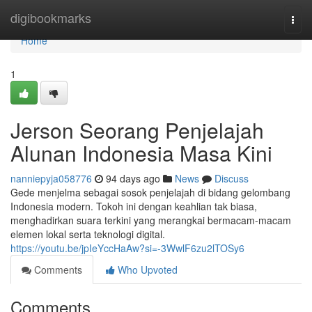
Home
digibookmarks
Togg
navi
Home
1
Jerson Seorang Penjelajah
Alunan Indonesia Masa Kini
nanniepyja058776
94 days ago
News
Discuss
Gede menjelma sebagai sosok penjelajah di bidang gelombang
Indonesia modern. Tokoh ini dengan keahlian tak biasa,
menghadirkan suara terkini yang merangkai bermacam-macam
elemen lokal serta teknologi digital.
https://youtu.be/jpIeYccHaAw?si=-3WwlF6zu2lTOSy6
Comments
Who Upvoted
Comments