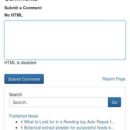
Submit a Comment
No HTML
HTML is disabled
Report Page
Search
Go
Published News
1
What to Look for in a Reading top Auto Repair f...
1
Botanical extract powder for purposeful foods b...