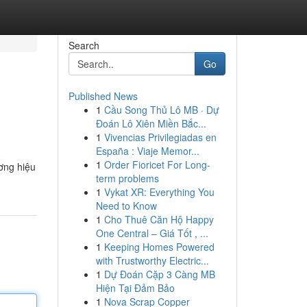
Search
Go
Published News
1
Cầu Song Thủ Lô MB · Dự
Đoán Lô Xiên Miền Bắc...
1
Vivencias Privilegiadas en
España : Viaje Memor...
1
Order Fioricet For Long-
ương hiệu
term problems
1
Vykat XR: Everything You
Need to Know
1
Cho Thuê Căn Hộ Happy
One Central – Giá Tốt , ...
1
Keeping Homes Powered
with Trustworthy Electric...
1
Dự Đoán Cặp 3 Càng MB
Hiện Tại Đảm Bảo
1
Nova Scrap Copper