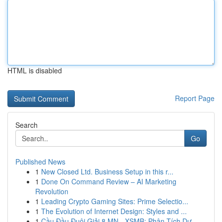
HTML is disabled
Report Page
Search
Go
Published News
1
New Closed Ltd. Business Setup in this r...
1
Done On Command Review – AI Marketing
Revolution
1
Leading Crypto Gaming Sites: Prime Selectio...
1
The Evolution of Internet Design: Styles and ...
1
Cầu Đầu Đuôi Giải 8 MN - XSMB: Phân Tích Dự