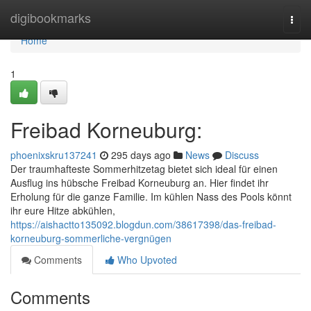
Home
digibookmarks
Togg
navi
Home
1
Freibad Korneuburg:
phoenixskru137241
295 days ago
News
Discuss
Der traumhafteste Sommerhitzetag bietet sich ideal für einen
Ausflug ins hübsche Freibad Korneuburg an. Hier findet ihr
Erholung für die ganze Familie. Im kühlen Nass des Pools könnt
ihr eure Hitze abkühlen,
https://aishactto135092.blogdun.com/38617398/das-freibad-
korneuburg-sommerliche-vergnügen
Comments
Who Upvoted
Comments