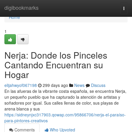
Home
digibookmarks
Togg
navi
Home
1
Nerja: Donde los Pinceles
Cantando Encuentran su
Hogar
elijahwyof067198
299 days ago
News
Discuss
En las afueras de la vibrante costa española, se encuentra Nerja,
un pequeño pueblo que ha capturado la atención de artistas y
soñadores por igual. Sus calles llenas de color, sus playas de
arena blanca y sus
https://sidneynjxc317903.qowap.com/95866706/nerja-el-paraíso-
para-pintores-creativos
Comments
Who Upvoted