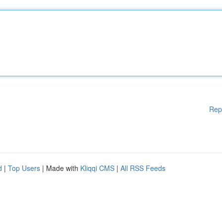
Rep
d
|
Top Users
| Made with
Kliqqi CMS
|
All RSS Feeds