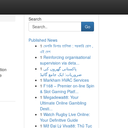
Search
Go
Published News
1
ভেলকি ডিলার তালিকা : সরকারি রোল ,
এই দেশ
1
Reinforcing organisational
supervision via deta...
1
پاکستانی گھروں کی
tion
ضروریات: ایک جامع گائیڈ
e
1
Markham HVAC Services
1
F168 – Premier on-line Spin
& Slot Gaming Platf...
1
Megadewa88: Your
Ultimate Online Gambling
Desti...
1
Watch Rugby Live Online:
Your Definitive Guide
1
Mở Đại Lý Viva88: Thủ Tục