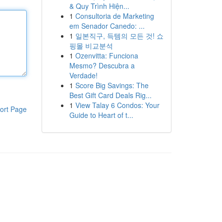
& Quy Trình Hiện...
1
Consultoria de Marketing
em Senador Canedo: ...
1
일본직구, 득템의 모든 것! 쇼
핑몰 비교분석
1
Ozenvitta: Funciona
Mesmo? Descubra a
Verdade!
1
Score Big Savings: The
Best Gift Card Deals Rig...
1
View Talay 6 Condos: Your
ort Page
Guide to Heart of t...