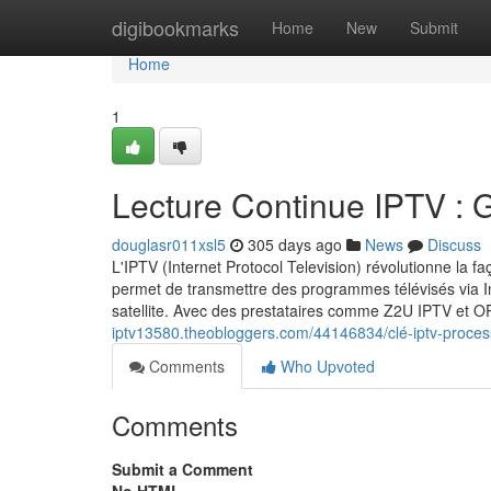
Home
digibookmarks
Home
New
Submit
Home
1
Lecture Continue IPTV : 
douglasr011xsl5
305 days ago
News
Discuss
L'IPTV (Internet Protocol Television) révolutionne la 
permet de transmettre des programmes télévisés via In
satellite. Avec des prestataires comme Z2U IPTV et O
iptv13580.theobloggers.com/44146834/clé-iptv-process
Comments
Who Upvoted
Comments
Submit a Comment